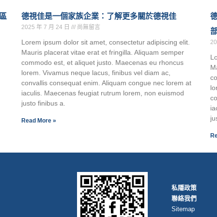
麼區
德視佳是一個家族企業：了解更多關於德視佳
德
2025 年 7 月 24 日
尚無留言
Lorem ipsum dolor sit amet, consectetur adipiscing elit.
20
Mauris placerat vitae erat et fringilla. Aliquam semper
Lo
commodo est, et aliquet justo. Maecenas eu rhoncus
Ma
lorem. Vivamus neque lacus, finibus vel diam ac,
co
convallis consequat enim. Aliquam congue nec lorem at
lo
iaculis. Maecenas feugiat rutrum lorem, non euismod
co
justo finibus a.
ia
ju
Read More »
Re
私隱政策
聯絡我們
Sitemap