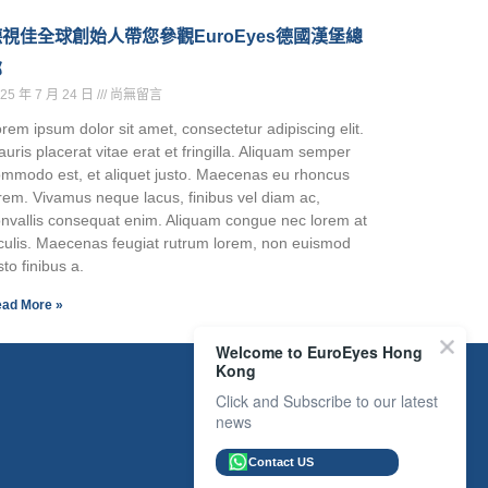
視佳全球創始人帶您參觀EuroEyes德國漢堡總
部
25 年 7 月 24 日
尚無留言
rem ipsum dolor sit amet, consectetur adipiscing elit.
uris placerat vitae erat et fringilla. Aliquam semper
mmodo est, et aliquet justo. Maecenas eu rhoncus
rem. Vivamus neque lacus, finibus vel diam ac,
nvallis consequat enim. Aliquam congue nec lorem at
culis. Maecenas feugiat rutrum lorem, non euismod
sto finibus a.
ad More »
Welcome to EuroEyes Hong
Kong
鏈接
Click and Subscribe to our latest
news
Contact US