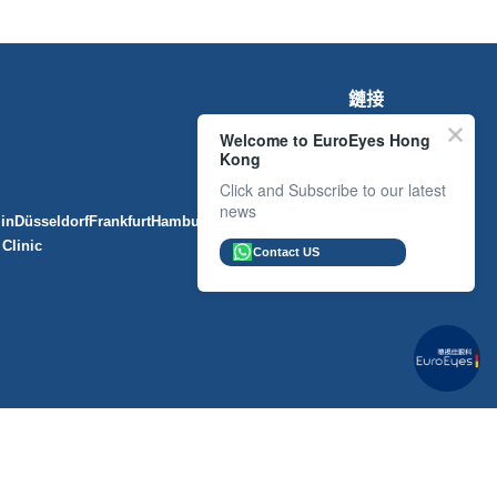
鏈接
Welcome to EuroEyes Hong
Kong
Click and Subscribe to our latest
Locations
news
lin
Düsseldorf
Frankfurt
Hamburg
Munich
Denmark
Clinic
Contact US